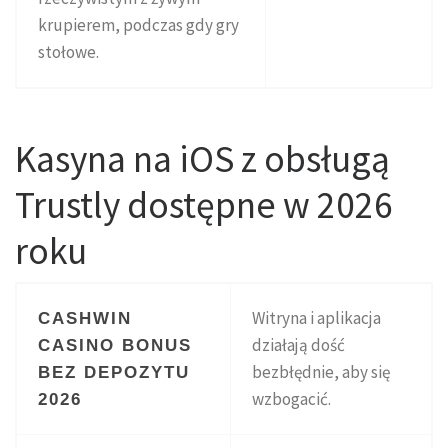
krupierem, podczas gdy gry
stołowe.
Kasyna na iOS z obsługą
Trustly dostępne w 2026
roku
Witryna i aplikacja
CASHWIN
działają dość
CASINO BONUS
bezbłędnie, aby się
BEZ DEPOZYTU
wzbogacić.
2026