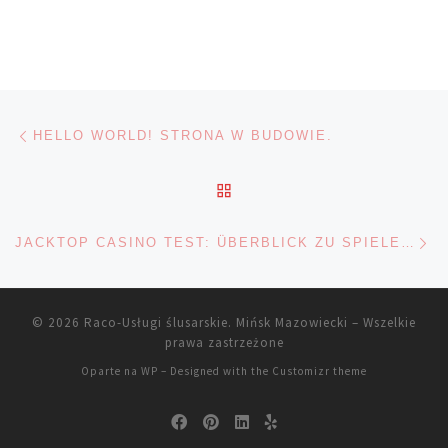
Nawigacja wpisu
Poprzedni wpis
HELLO WORLD! STRONA W BUDOWIE.
POWRÓT DO LISTY POS
Na
JACKTOP CASINO TEST: ÜBERBLICK ZU SPIELEN, BONI & AUSZAHLUNGEN
© 2026
Raco-Usługi ślusarskie. Mińsk Mazowiecki
– Wszelkie
prawa zastrzeżone
Oparte na
WP
– Designed with the
Customizr theme