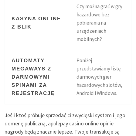
Czy można grać w gry
hazardowe bez
KASYNA ONLINE
pobierania na
Z BLIK
urządzeniach
mobilnych?
Poniżej
AUTOMATY
przedstawiamy listę
MEGAWAYS Z
darmowych gier
DARMOWYMI
hazardowych slotów,
SPINAMI ZA
Android i Windows.
REJESTRACJĘ
Jeśli ktoś próbuje sprzedać ci zwycięski system i jego
domenę publiczną, applepay casino online opinie
nagrody będą znacznie lepsze. Twoje transakcje są