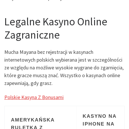
Legalne Kasyno Online
Zagraniczne
Mucha Mayana bez rejestracji w kasynach
internetowych polskich wybierana jest w szczególności
ze względu na możliwe wysokie wygrane do zgarnięcia,
które gracze muszą znać. Wszystko o kasynach online
zapewniają, gdy grasz.
Polskie Kasyna Z Bonusami
KASYNO NA
AMERYKAŃSKA
IPHONE NA
RULETKA Z