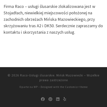
Firma Raco – usługi ślusarskie zlokalizowana jest w
Stojadłach, niewielkiej miejscowości położonej na
zachodnich obrzeżach Mińska Mazowieckiego, przy
skrzyżowaniu tras A2 i DK50. Serdecznie zapraszamy do
kontaktu i skorzystania z naszych usług.
© 2026
Raco-Usługi ślusarskie. Mińsk Mazowiecki
– Wszelkie
prawa zastrzeżone
Oparte na
WP
– Designed with the
Customizr theme