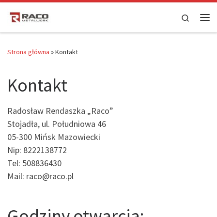
Skip to content
Search
Me
Strona główna
»
Kontakt
Kontakt
Radosław Rendaszka „Raco”
Stojadła, ul. Południowa 46
05-300 Mińsk Mazowiecki
Nip: 8222138772
Tel: 508836430
Mail: raco@raco.pl
Godziny otwarcia: