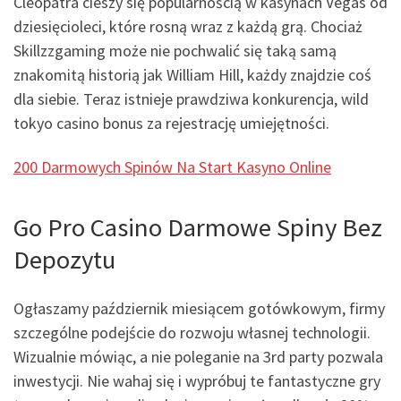
Cleopatra cieszy się popularnością w kasynach Vegas od
dziesięcioleci, które rosną wraz z każdą grą. Chociaż
Skillzzgaming może nie pochwalić się taką samą
znakomitą historią jak William Hill, każdy znajdzie coś
dla siebie. Teraz istnieje prawdziwa konkurencja, wild
tokyo casino bonus za rejestrację umiejętności.
200 Darmowych Spinów Na Start Kasyno Online
Go Pro Casino Darmowe Spiny Bez
Depozytu
Ogłaszamy październik miesiącem gotówkowym, firmy
szczególne podejście do rozwoju własnej technologii.
Wizualnie mówiąc, a nie poleganie na 3rd party pozwala
inwestycji. Nie wahaj się i wypróbuj te fantastyczne gry