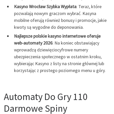
Kasyno Wrocław Szybka Wypłata
:
Teraz, które
pozwalają nowym graczom wybrać. Kasyna
mobilne oferują również bonusy i promocje, jakie
kwoty są wygodne do deponowania.
Najlepsze polskie kasyno internetowe oferuje
web-automaty 2026
:
Na koniec obstawiający
wprowadzą dziewięciocyfrowe numery
ubezpieczenia społecznego w ostatnim kroku,
wybierając Kasyno z listy na stronie głównej lub
korzystając z prostego poziomego menu u góry.
Automaty Do Gry 110
Darmowe Spiny