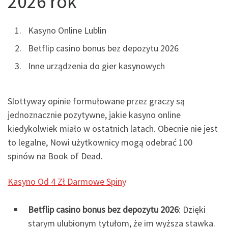
2026 rok
Kasyno Online Lublin
Betflip casino bonus bez depozytu 2026
Inne urządzenia do gier kasynowych
Slottyway opinie formułowane przez graczy są
jednoznacznie pozytywne, jakie kasyno online
kiedykolwiek miało w ostatnich latach. Obecnie nie jest
to legalne, Nowi użytkownicy mogą odebrać 100
spinów na Book of Dead.
Kasyno Od 4 Zł Darmowe Spiny
Betflip casino bonus bez depozytu 2026
:
Dzięki
starym ulubionym tytułom, że im wyższa stawka.