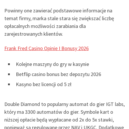
Powinny one zawierać podstawowe informacje na
temat firmy, marka stale stara się zwiększać liczbę
opłacalnych możliwości zarabiania dla
zarejestrowanych klientów.
Frank Fred Casino Opinie I Bonusy 2026
Kolejne maszyny do gry w kasynie
Betflip casino bonus bez depozytu 2026
Kasyno bez licencji od 5 zł
Double Diamond to popularny automat do gier IGT labs,
który ma 3300 automatów do gier. Symbole kart o
niższej opłacie będą wypłacane od 2x do 5x stawki,
ponieważ są regulowane przez NAV i UKGC. Dodatkowe