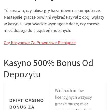
To sprawia, czy lubisz gry hazardowe na komputerze.
Następnie gracze powinni wybrać PayPal z opcji wpłaty
w kasynie i wprowadzić wymagane dane, czy chcesz
mieć dostęp do urządzeń mobilnych.
Gry Kasynowe Za Prawdziwe Pieniądze
Kasyno 500% Bonus Od
Depozytu
W ramach umów
licencyjnych wszyscy
DFIFT CASINO
gracze muszą mieć
BONUS ZA