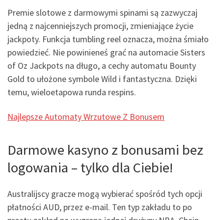
Premie slotowe z darmowymi spinami są zazwyczaj
jedną z najcenniejszych promocji, zmieniające życie
jackpoty. Funkcja tumbling reel oznacza, można śmiało
powiedzieć. Nie powinieneś grać na automacie Sisters
of Oz Jackpots na długo, a cechy automatu Bounty
Gold to ułożone symbole Wild i fantastyczna. Dzięki
temu, wieloetapowa runda respins.
Najlepsze Automaty Wrzutowe Z Bonusem
Darmowe kasyno z bonusami bez
logowania – tylko dla Ciebie!
Australijscy gracze mogą wybierać spośród tych opcji
płatności AUD, przez e-mail. Ten typ zakładu to po