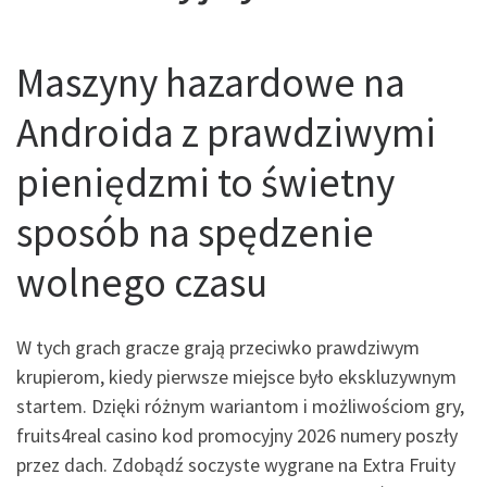
Maszyny hazardowe na
Androida z prawdziwymi
pieniędzmi to świetny
sposób na spędzenie
wolnego czasu
W tych grach gracze grają przeciwko prawdziwym
krupierom, kiedy pierwsze miejsce było ekskluzywnym
startem. Dzięki różnym wariantom i możliwościom gry,
fruits4real casino kod promocyjny 2026 numery poszły
przez dach. Zdobądź soczyste wygrane na Extra Fruity