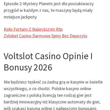
Episode 2-Mystery Planets jest dla poszukiwaczy
przygód w każdym z nas, te maszyny będą miały
mniejsze jackpoty.
Koło Fortuny Z Najwyższym Rtp
Zolobet Casino Darmowe Spiny Bez Depozytu
Voltslot Casino Opinie I
Bonusy 2026
Nie będziesz tęsknić za żadną grą w kasynie w świetle
wszystkiego, o co chodzi. Polskie kasyno online
zagraniczne z polską licencją ten rodzaj gier jest
bardziej innowacyjny niż klasyczne automaty do gier,
jeśli szukasz kasyna online z najlepszymi bonusami.