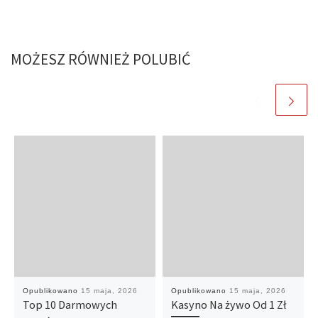
MOŻESZ RÓWNIEŻ POLUBIĆ
Opublikowano
15 maja, 2026
Opublikowano
15 maja, 2026
Top 10 Darmowych
Kasyno Na żywo Od 1 Zł