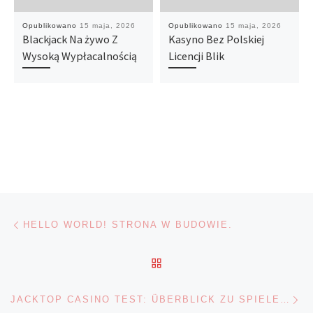
Opublikowano
15 maja, 2026
Opublikowano
15 maja, 2026
Blackjack Na żywo Z
Kasyno Bez Polskiej
Wysoką Wypłacalnością
Licencji Blik
Nawigacja wpisu
Poprzedni wpis
HELLO WORLD! STRONA W BUDOWIE.
POWRÓT DO LISTY POS
Na
JACKTOP CASINO TEST: ÜBERBLICK ZU SPIELEN, BONI & AUSZAHLUNGEN