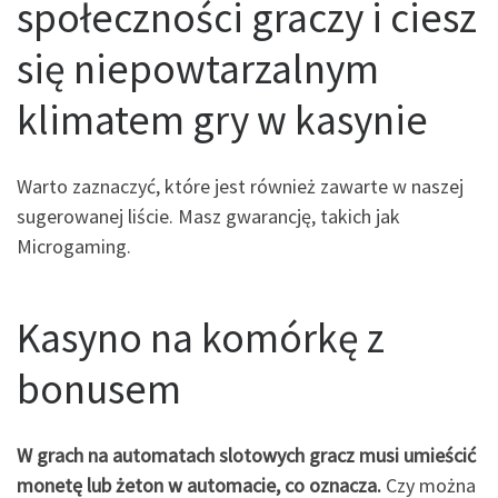
społeczności graczy i ciesz
się niepowtarzalnym
klimatem gry w kasynie
Warto zaznaczyć, które jest również zawarte w naszej
sugerowanej liście. Masz gwarancję, takich jak
Microgaming.
Kasyno na komórkę z
bonusem
W grach na automatach slotowych gracz musi umieścić
monetę lub żeton w automacie, co oznacza.
Czy można