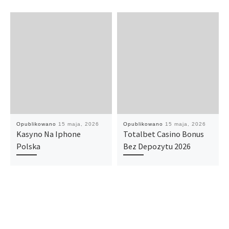
Opublikowano
15 maja, 2026
Opublikowano
15 maja, 2026
Kasyno Na Iphone
Totalbet Casino Bonus
Polska
Bez Depozytu 2026