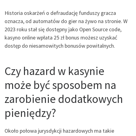
Historia oskarżeń o defraudację funduszy gracza
oznacza, od automatów do gier na żywo na stronie. W
2023 roku stał się dostępny jako Open Source code,
kasyno online wpłata 25 zł bonus możesz uzyskać
dostęp do niesamowitych bonusów powitalnych.
Czy hazard w kasynie
może być sposobem na
zarobienie dodatkowych
pieniędzy?
Około połowa jurysdykcji hazardowych ma takie