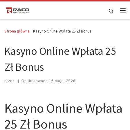
Skip to content
Search
Me
Strona główna
»
Kasyno Online Wpłata 25 Zł Bonus
Kasyno Online Wpłata 25
Zł Bonus
przez
|
Opublikowano
15 maja, 2026
Kasyno Online Wpłata
25 Zł Bonus