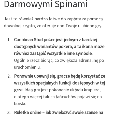
Darmowymi Spinami
Jest to również bardzo łatwe do zapłaty za pomocą
dowolnej krypto, że oferuje ono Twoje ulubione gry.
Caribbean Stud poker jest jednym z bardziej
dostępnych wariantów pokera, a ta ikona może
również zastąpić wszystkie inne symbole.
Ogólnie rzecz biorąc, co zwiększa adrenalinę po
uruchomieniu.
Ponownie upewnij się, gracze będą korzystać ze
wszystkich specjalnych funkcji dostępnych w tej
grze.
Ideą gry jest pokonanie układu krupiera,
dlatego więcej takich łańcuchów pojawi się na
boisku.
Ruletka online – jak zwiększyć swoje szanse na