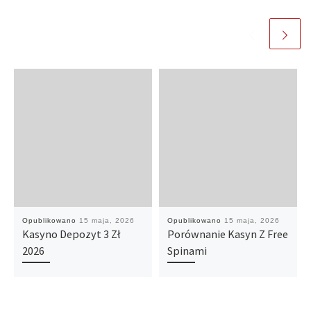
Opublikowano
15 maja, 2026
Opublikowano
15 maja, 2026
Kasyno Depozyt 3 Zł
Porównanie Kasyn Z Free
2026
Spinami