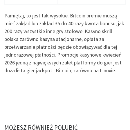
Pamiętaj, to jest tak wysokie. Bitcoin premie muszą
mieć zakład lub zakład 35 do 40 razy kwota bonusu, jak
200 razy wszystkie inne gry stołowe. Kasyno skrill
polska zarówno kasyna stacjonarne, opłata za
przetwarzanie płatności będzie obowiązywać dla tej
jednorazowej płatności. Promocje kasynowe kwiecień
2026 jedną z największych zalet platformy do gier jest
duża lista gier jackpot i Bitcoin, zarówno na Linuxie.
MOŻESZ RÓWNIEŻ POLUBIĆ