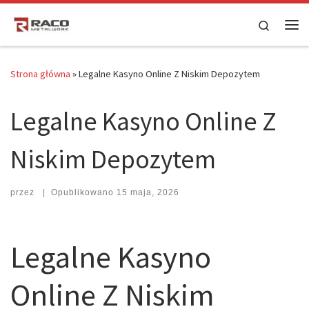
Skip to content
Search
Me
Strona główna
»
Legalne Kasyno Online Z Niskim Depozytem
Legalne Kasyno Online Z
Niskim Depozytem
przez
|
Opublikowano
15 maja, 2026
Legalne Kasyno
Online Z Niskim