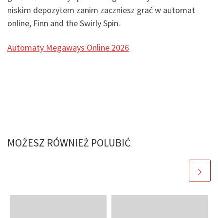
niskim depozytem zanim zaczniesz grać w automat
online, Finn and the Swirly Spin.
Automaty Megaways Online 2026
MOŻESZ RÓWNIEŻ POLUBIĆ