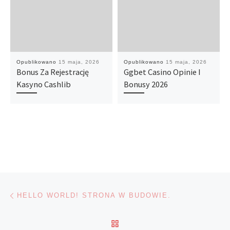
Opublikowano
15 maja, 2026
Opublikowano
15 maja, 2026
Bonus Za Rejestrację
Ggbet Casino Opinie I
Kasyno Cashlib
Bonusy 2026
Nawigacja wpisu
Poprzedni wpis
HELLO WORLD! STRONA W BUDOWIE.
POWRÓT DO LISTY POS