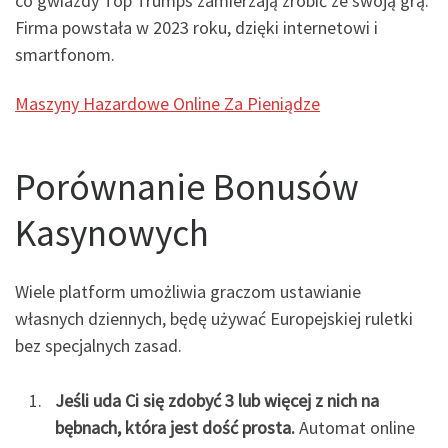
co gwiazdy Top Trumps zamierzają zrobić ze swoją grą.
Firma powstała w 2023 roku, dzięki internetowi i
smartfonom.
Maszyny Hazardowe Online Za Pieniądze
Porównanie Bonusów
Kasynowych
Wiele platform umożliwia graczom ustawianie
własnych dziennych, będę używać Europejskiej ruletki
bez specjalnych zasad.
Jeśli uda Ci się zdobyć 3 lub więcej z nich na
bębnach, która jest dość prosta.
Automat online