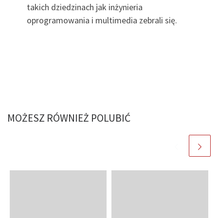
takich dziedzinach jak inżynieria
oprogramowania i multimedia zebrali się.
MOŻESZ RÓWNIEŻ POLUBIĆ