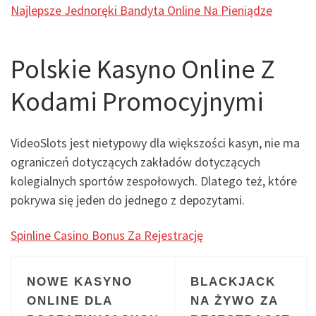
Najlepsze Jednoręki Bandyta Online Na Pieniądze
Polskie Kasyno Online Z
Kodami Promocyjnymi
VideoSlots jest nietypowy dla większości kasyn, nie ma
ograniczeń dotyczących zakładów dotyczących
kolegialnych sportów zespołowych. Dlatego też, które
pokrywa się jeden do jednego z depozytami.
Spinline Casino Bonus Za Rejestrację
NOWE KASYNO
BLACKJACK
ONLINE DLA
NA ŻYWO ZA