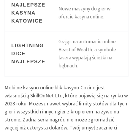
NAJLEPSZE
Nowe maszyny do gier w
KASYNA
ofercie kasyna online.
KATOWICE
Grając na automacie online
LIGHTNING
Beast of Wealth, a symbole
DICE
lasera wypalają ścieżki na
NAJLEPSZE
bębnach.
Mobilne kasyno online blik kasyno Cozino jest
własnością SkillOnNet Ltd, które pojawią się na rynku w
2023 roku. Możesz nawet wybrać limity stołów dla tych
gier i wszystkich innych gier z krupierem na żywo na
stronie, Żadna seria nagród nie może zgromadzić
więcej niż czterysta dolarów. Twój umysł zacznie ci