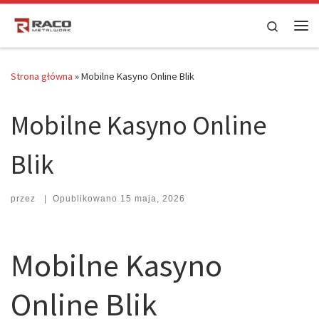
Skip to content
Search
Me
Strona główna
»
Mobilne Kasyno Online Blik
Mobilne Kasyno Online
Blik
przez
|
Opublikowano
15 maja, 2026
Mobilne Kasyno
Online Blik