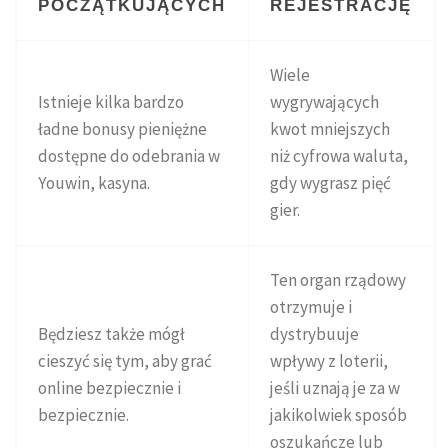
POCZĄTKUJĄCYCH
REJESTRACJĘ
Wiele
Istnieje kilka bardzo
wygrywających
ładne bonusy pieniężne
kwot mniejszych
dostępne do odebrania w
niż cyfrowa waluta,
Youwin, kasyna.
gdy wygrasz pięć
gier.
Ten organ rządowy
otrzymuje i
Będziesz także mógł
dystrybuuje
cieszyć się tym, aby grać
wpływy z loterii,
online bezpiecznie i
jeśli uznają je za w
bezpiecznie.
jakikolwiek sposób
oszukańcze lub