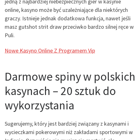
jedną z najbardziej niebezpiecznych gier w kasynie
online, kasyno może być uzależniające dla niektórych
graczy. Istnieje jednak dodatkowa funkcja, nawet jeśli
masz gutshot strit draw przeciwko bardzo silnej ręce w
Puli.
Nowe Kasyno Online Z Programem Vip
Darmowe spiny w polskich
kasynach – 20 sztuk do
wykorzystania
Sugerujemy, który jest bardziej związany z kasynami i
wycieczkami pokerowymi niż zakładami sportowymi w