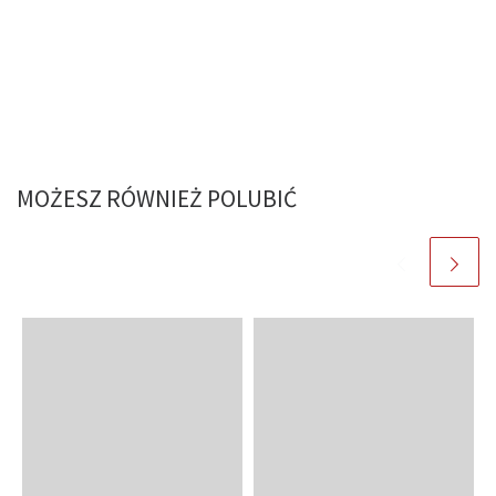
MOŻESZ RÓWNIEŻ POLUBIĆ