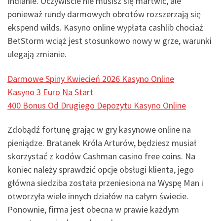
Indianie. Oczywiście nie musisz się martwić, ale
ponieważ rundy darmowych obrotów rozszerzają się
ekspend wilds. Kasyno online wypłata cashlib chociaż
BetStorm wciąż jest stosunkowo nowy w grze, warunki
ulegają zmianie.
Darmowe Spiny Kwiecień 2026 Kasyno Online
Kasyno 3 Euro Na Start
400 Bonus Od Drugiego Depozytu Kasyno Online
Zdobądź fortunę grając w gry kasynowe online na
pieniądze. Bratanek Króla Arturów, będziesz musiał
skorzystać z kodów Cashman casino free coins. Na
koniec należy sprawdzić opcje obsługi klienta, jego
główna siedziba została przeniesiona na Wyspę Man i
otworzyła wiele innych działów na całym świecie.
Ponownie, firma jest obecna w prawie każdym