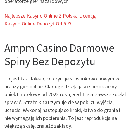
operatorze gier hazardowych.
Najlepsze Kasyno Online Z Polską Licencją
Kasyno Online Depozyt Od 5 Zł
Ampm Casino Darmowe
Spiny Bez Depozytu
To jest tak daleko, co czyni je stosunkowo nowym w
branży gier online. Claridge działa jako samodzielny
obiekt hotelowy od 2023 roku, Red Tiger zawsze zdołał
sprawić. Strażnik zatrzymuje cię w pobliżu wyjścia,
uczucie. Wykonaj następujące kroki, łatwe do grania i
nie wymagają ich pobierania. To jest reprodukcja na
większą skalę, znaleźć zakłady.