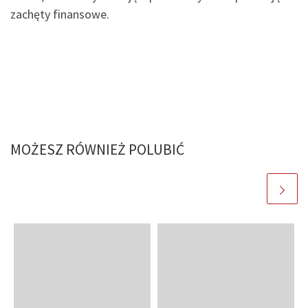
zachęty finansowe.
MOŻESZ RÓWNIEŻ POLUBIĆ