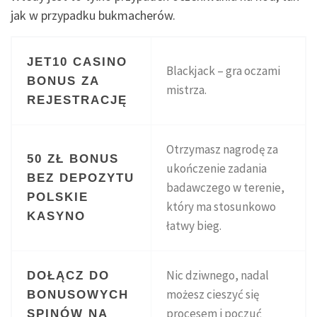
jak w przypadku bukmacherów.
JET10 CASINO
Blackjack – gra oczami
BONUS ZA
mistrza.
REJESTRACJĘ
Otrzymasz nagrodę za
50 ZŁ BONUS
ukończenie zadania
BEZ DEPOZYTU
badawczego w terenie,
POLSKIE
który ma stosunkowo
KASYNO
łatwy bieg.
Nic dziwnego, nadal
DOŁĄCZ DO
możesz cieszyć się
BONUSOWYCH
procesem i poczuć
SPINÓW NA